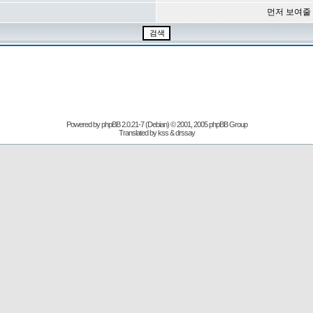
먼저 보여줄
Powered by
phpBB
2.0.21-7 (Debian) © 2001, 2005 phpBB Group
Translated by kss & drssay