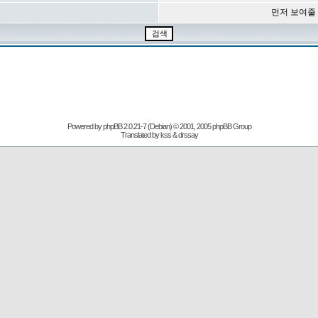
먼저 보여줄
Powered by
phpBB
2.0.21-7 (Debian) © 2001, 2005 phpBB Group
Translated by kss & drssay