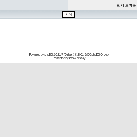
먼저 보여줄
Powered by
phpBB
2.0.21-7 (Debian) © 2001, 2005 phpBB Group
Translated by kss & drssay