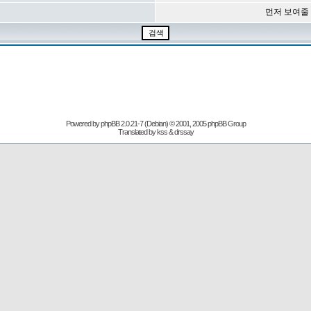
먼저 보여줄
Powered by
phpBB
2.0.21-7 (Debian) © 2001, 2005 phpBB Group
Translated by kss & drssay