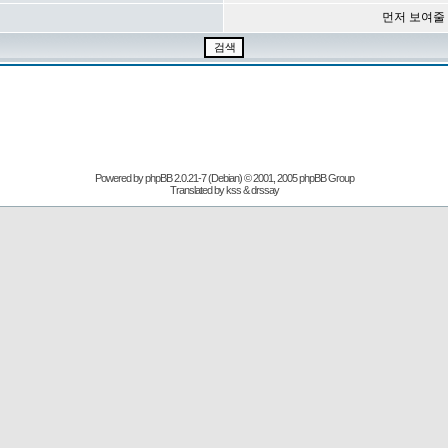
먼저 보여줄
Powered by
phpBB
2.0.21-7 (Debian) © 2001, 2005 phpBB Group
Translated by kss & drssay