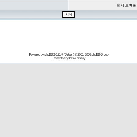
먼저 보여줄
Powered by
phpBB
2.0.21-7 (Debian) © 2001, 2005 phpBB Group
Translated by kss & drssay