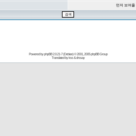
먼저 보여줄
Powered by
phpBB
2.0.21-7 (Debian) © 2001, 2005 phpBB Group
Translated by kss & drssay